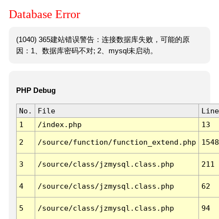
Database Error
(1040) 365建站错误警告：连接数据库失败，可能的原
因：1、数据库密码不对; 2、mysql未启动。
PHP Debug
No.
File
Line
1
/index.php
13
2
/source/function/function_extend.php
1548
3
/source/class/jzmysql.class.php
211
4
/source/class/jzmysql.class.php
62
5
/source/class/jzmysql.class.php
94