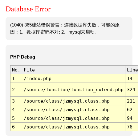
Database Error
(1040) 365建站错误警告：连接数据库失败，可能的原
因：1、数据库密码不对; 2、mysql未启动。
PHP Debug
No.
File
Line
1
/index.php
14
2
/source/function/function_extend.php
324
3
/source/class/jzmysql.class.php
211
4
/source/class/jzmysql.class.php
62
5
/source/class/jzmysql.class.php
94
6
/source/class/jzmysql.class.php
76