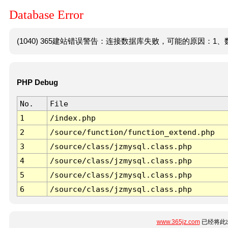
Database Error
(1040) 365建站错误警告：连接数据库失败，可能的原因：1、数
PHP Debug
No.
File
1
/index.php
2
/source/function/function_extend.php
3
/source/class/jzmysql.class.php
4
/source/class/jzmysql.class.php
5
/source/class/jzmysql.class.php
6
/source/class/jzmysql.class.php
www.365jz.com
已经将此