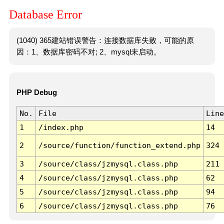
Database Error
(1040) 365建站错误警告：连接数据库失败，可能的原
因：1、数据库密码不对; 2、mysql未启动。
PHP Debug
No.
File
Line
1
/index.php
14
2
/source/function/function_extend.php
324
3
/source/class/jzmysql.class.php
211
4
/source/class/jzmysql.class.php
62
5
/source/class/jzmysql.class.php
94
6
/source/class/jzmysql.class.php
76