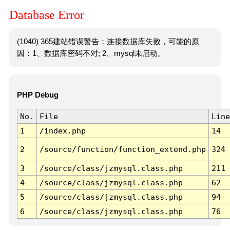
Database Error
(1040) 365建站错误警告：连接数据库失败，可能的原
因：1、数据库密码不对; 2、mysql未启动。
PHP Debug
No.
File
Line
1
/index.php
14
2
/source/function/function_extend.php
324
3
/source/class/jzmysql.class.php
211
4
/source/class/jzmysql.class.php
62
5
/source/class/jzmysql.class.php
94
6
/source/class/jzmysql.class.php
76