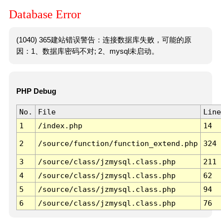
Database Error
(1040) 365建站错误警告：连接数据库失败，可能的原
因：1、数据库密码不对; 2、mysql未启动。
PHP Debug
No.
File
Line
1
/index.php
14
2
/source/function/function_extend.php
324
3
/source/class/jzmysql.class.php
211
4
/source/class/jzmysql.class.php
62
5
/source/class/jzmysql.class.php
94
6
/source/class/jzmysql.class.php
76