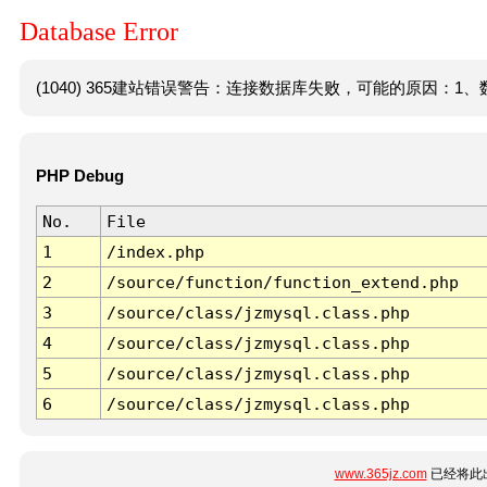
Database Error
(1040) 365建站错误警告：连接数据库失败，可能的原因：1、数
PHP Debug
No.
File
1
/index.php
2
/source/function/function_extend.php
3
/source/class/jzmysql.class.php
4
/source/class/jzmysql.class.php
5
/source/class/jzmysql.class.php
6
/source/class/jzmysql.class.php
www.365jz.com
已经将此