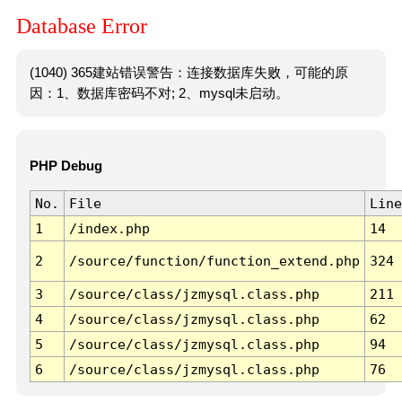
Database Error
(1040) 365建站错误警告：连接数据库失败，可能的原
因：1、数据库密码不对; 2、mysql未启动。
PHP Debug
No.
File
Line
1
/index.php
14
2
/source/function/function_extend.php
324
3
/source/class/jzmysql.class.php
211
4
/source/class/jzmysql.class.php
62
5
/source/class/jzmysql.class.php
94
6
/source/class/jzmysql.class.php
76