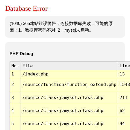
Database Error
(1040) 365建站错误警告：连接数据库失败，可能的原
因：1、数据库密码不对; 2、mysql未启动。
PHP Debug
No.
File
Line
1
/index.php
13
2
/source/function/function_extend.php
1548
3
/source/class/jzmysql.class.php
211
4
/source/class/jzmysql.class.php
62
5
/source/class/jzmysql.class.php
94