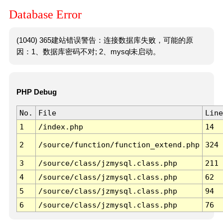
Database Error
(1040) 365建站错误警告：连接数据库失败，可能的原
因：1、数据库密码不对; 2、mysql未启动。
PHP Debug
No.
File
Line
1
/index.php
14
2
/source/function/function_extend.php
324
3
/source/class/jzmysql.class.php
211
4
/source/class/jzmysql.class.php
62
5
/source/class/jzmysql.class.php
94
6
/source/class/jzmysql.class.php
76