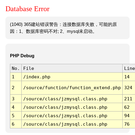
Database Error
(1040) 365建站错误警告：连接数据库失败，可能的原
因：1、数据库密码不对; 2、mysql未启动。
PHP Debug
No.
File
Line
1
/index.php
14
2
/source/function/function_extend.php
324
3
/source/class/jzmysql.class.php
211
4
/source/class/jzmysql.class.php
62
5
/source/class/jzmysql.class.php
94
6
/source/class/jzmysql.class.php
76