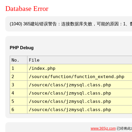
Database Error
(1040) 365建站错误警告：连接数据库失败，可能的原因：1、数
PHP Debug
No.
File
1
/index.php
2
/source/function/function_extend.php
3
/source/class/jzmysql.class.php
4
/source/class/jzmysql.class.php
5
/source/class/jzmysql.class.php
6
/source/class/jzmysql.class.php
www.365jz.com
已经将此