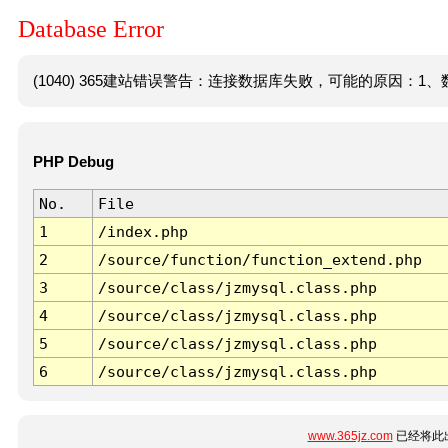
Database Error
(1040) 365建站错误警告：连接数据库失败，可能的原因：1、数
PHP Debug
No.
File
1
/index.php
2
/source/function/function_extend.php
3
/source/class/jzmysql.class.php
4
/source/class/jzmysql.class.php
5
/source/class/jzmysql.class.php
6
/source/class/jzmysql.class.php
www.365jz.com
已经将此