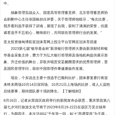
中。
抽象答理实战众人、国度高等答理蓄意师、北京答理蓄意师协
会斟酌中心主任张国栋担任评委，关于答理师他暗示，“每次比赛，
我齐看到选手获得了训诲，展现了自我，获利了满满的荣誉，但愿
诸君选手不忘初心，雕饰前行，共同鼓吹答理师行业的发展。”
亚太投资缅甸博彩皇冠体育网上投注平台官网
皇冠体育搭建
2023第七届“银华基金杯”新浪银行答理师大赛由新浪财经和银
华基金采集主持，费力于为弘大银行答理师及场地机构提供展示形
象、升迁价值的舞台，弃取并犒赏安妥阛阓需求的优秀答理师，普
及国民答理学问，鼓吹中国答理作事健康振作发展。
现在，个东说念主赛十强选手已顺利出炉，团体赛复赛行将迎
来终末两场10月14日深圳场、10月21日上海场的比拼，请人人温煦
后续赛事，期待团队赛十强的降生。【了解细则】
8月16日，记者从荣昌区政府举行的新闻发布会获悉，重庆荣昌第八
届七夕河灯旅游文化节将于2023年8月19-22日在该区万灵古镇举
行，为期四天。本次活动以“千年等一回，如‘七’而遇荣昌”为主题，