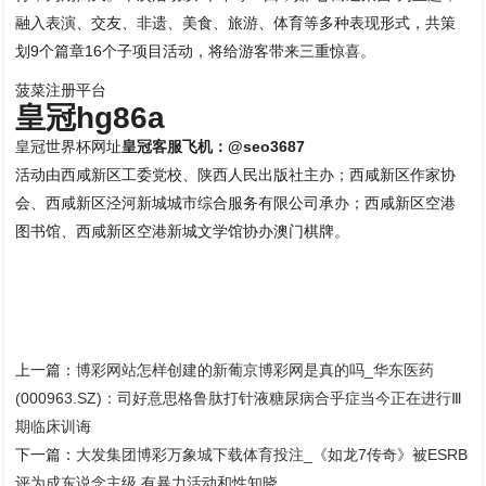
融入表演、交友、非遗、美食、旅游、体育等多种表现形式，共策
划9个篇章16个子项目活动，将给游客带来三重惊喜。
菠菜注册平台
皇冠hg86a
皇冠世界杯网址
皇冠客服飞机：@seo3687
活动由西咸新区工委党校、陕西人民出版社主办；西咸新区作家协
会、西咸新区泾河新城城市综合服务有限公司承办；西咸新区空港
图书馆、西咸新区空港新城文学馆协办澳门棋牌。
上一篇：
博彩网站怎样创建的新葡京博彩网是真的吗_华东医药
(000963.SZ)：司好意思格鲁肽打针液糖尿病合乎症当今正在进行Ⅲ
期临床训诲
下一篇：
大发集团博彩万象城下载体育投注_《如龙7传奇》被ESRB
评为成东说念主级 有暴力活动和性知晓