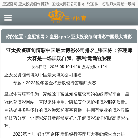
皇冠官网-亚太投资缅甸博彩中国最大博彩公司排名_张国栋：答理师大赛是一场展
现自我、获利满满的旅程
你的位置：
皇冠官网
>
皇冠app
> 亚太投资缅甸博彩中国最大博彩
亚太投资缅甸博彩中国最大博彩公司排名_张国栋：答理师
公司排名_张国栋：答理师大赛是一场展现自我、获利满满的旅程
大赛是一场展现自我、获利满满的旅程
发布日期：2026-05-10 14:18 点击次数：124
亚太投资缅甸博彩中国最大博彩公司排名_
专题：2023银华基金杯新浪银行答理师大赛
皇冠体育赔率
作为一家经验丰富且知名度较高的在线博彩平台，皇
冠体育博彩网站一直以来注重用户隐私安全保护和博彩服务质量。
网站提供多种多样的博彩游戏和赛事直播，并拥有专业的博彩攻略
和技巧分享，让博彩爱好者能够更好地了解博彩知识和提高博彩技
巧。
2023第七届“银华基金杯”新浪银行答理师大赛延续火热比拼